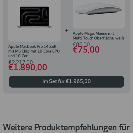
+
Apple Magic Mouse mit
Multi-Touch Oberfläche, weiß
€
86
,00
Apple MacBook Pro 14 Zoll
€
75
,00
mit M5 Chip mit 10-Core CPU
und 10-Cor
€
2.217
,00
€
1.890
,00
Im Set für
€
1.965
,00
Weitere Produktempfehlungen für