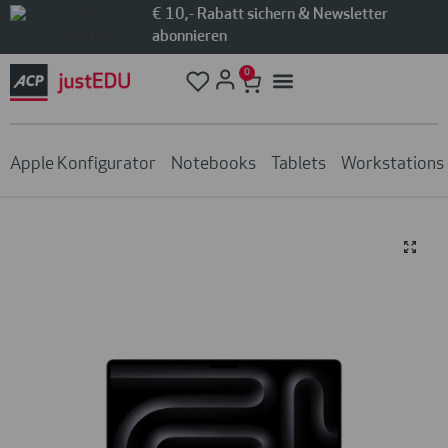
€ 10,- Rabatt sichern & Newsletter
abonnieren
0
Apple Konfigurator
Notebooks
Tablets
Workstations