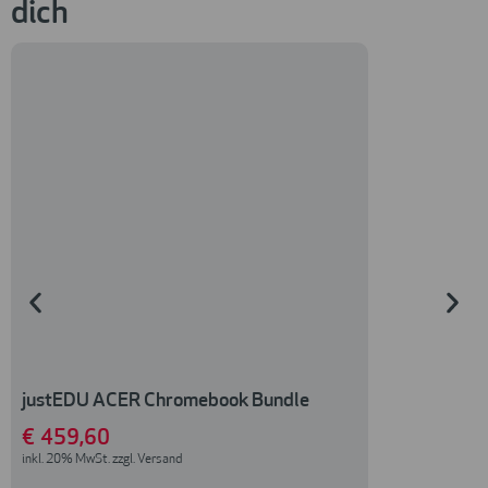
dich
-15%
justEDU ACER Chromebook Bundle
Apple MacBoo
chip, 6-core 
€
459
,60
inkl. 20% MwSt. zzgl. Versand
€
907
,00
€
773
,00