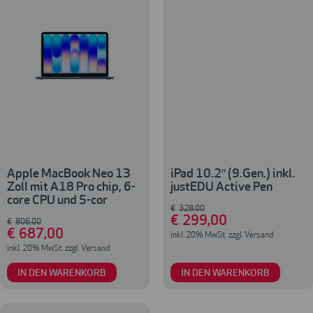
Apple MacBook Neo 13
iPad 10.2″ (9.Gen.) inkl.
Zoll mit A18 Pro chip, 6-
justEDU Active Pen
core CPU und 5-cor
€
328
,00
€
299
,00
€
806
,00
€
687
,00
inkl. 20% MwSt. zzgl. Versand
inkl. 20% MwSt. zzgl. Versand
IN DEN WARENKORB
IN DEN WARENKORB