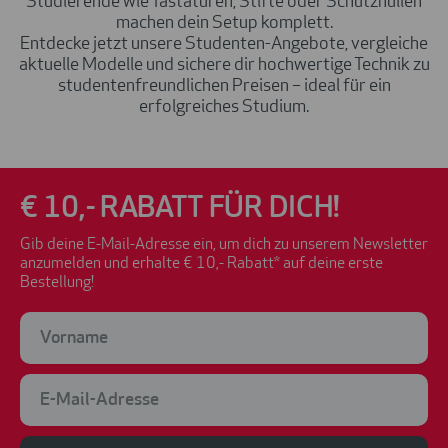
Studierende
wie Tastaturen, Stifte oder Schutzhüllen
machen dein Setup komplett.
Entdecke jetzt unsere
Studenten-Angebote
, vergleiche
aktuelle Modelle und sichere dir hochwertige Technik zu
studentenfreundlichen Preisen
– ideal für ein
erfolgreiches Studium.
€ 10,- RABATT FÜR DICH!
Gib deine E-Mail-Adresse ein, um dich zu unserem Newsletter
anzumelden und erhalte € 10,- Rabatt* auf deine erste
Bestellung!