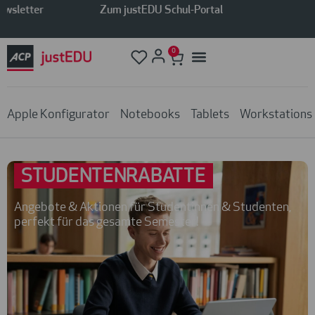
Zum justEDU Schul-Portal
0
Apple Konfigurator
Notebooks
Tablets
Workstations
STUDENTENRABATTE
Angebote & Aktionen für Studentinnen & Studenten,
perfekt für das gesamte Semester!