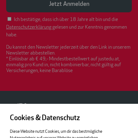
Jetzt Anmelden
Ich bestätige, dass ich über 18 Jahre alt bin und die
Datenschutzerklärung
gelesen und zur Kenntnis genommen
habe.
Du kannst den Newsletter jederzeit über den Link in unserem
Newsletter abbestellen.
* Einlösbar ab € 49,- Mindestbestellwert auf justedu.at,
einmalig pro Kund:in, nicht kombinierbar, nicht gültig auf
Versicherungen, keine Barablöse
Cookies & Datenschutz
Diese Website nutzt Cookies, um dir das bestmögliche
Rechtliches
Kontakt