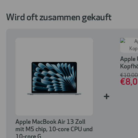
Wird oft zusammen gekauft
Apple 
Kopfhö
€
10
,00
€
8
,
+
Apple MacBook Air 13 Zoll
mit M5 chip, 10-core CPU und
10-core G