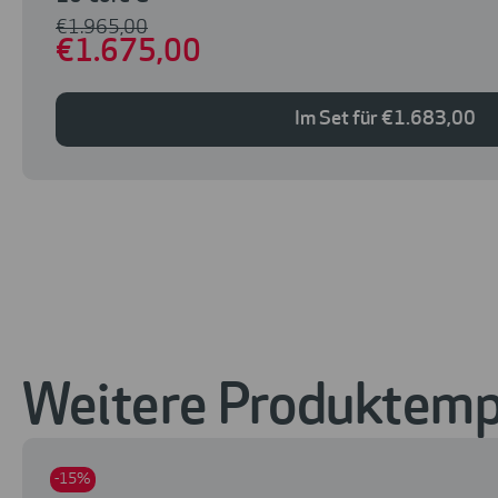
€
1.965
,00
€
1.675
,00
Im Set für
€
1.683
,00
Weitere Produktempf
-15%