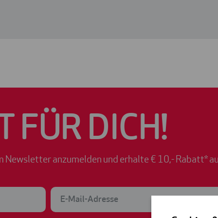
T FÜR DICH!
m Newsletter anzumelden und erhalte € 10,- Rabatt* au