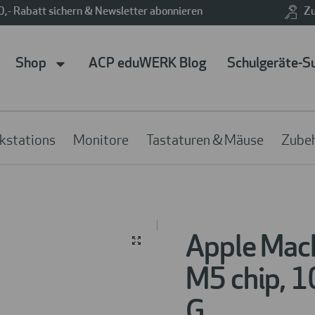
0,- Rabatt sichern & Newsletter abonnieren
Zu
Shop
ACP eduWERK Blog
Schulgeräte-S
kstations
Monitore
Tastaturen & Mäuse
Zube
Apple MacB
M5 chip, 1
G