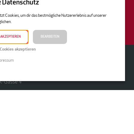
& Datenschutz
tzt Cookies, um dir das bestmögliche Nutzererlebnis auf unserer
n, keine Barablöse
lichen.
 AKZEPTIEREN
BEARBEITEN
Cookies akzeptieren
pressum
WERK GmbH
ek-Gasse 4