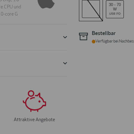
30
-
70
W
USB PD
Bestellbar
Verfügbar bei Nachbes
Attraktive Angebote