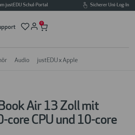
m justEDU Schul-Portal
Sicherer Uni-Log-In
0
upport
hör
Audio
justEDU x Apple
ook Air 13 Zoll mit
0-core CPU und 10-core