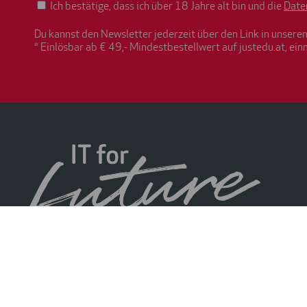
Ich bestätige, dass ich über 18 Jahre alt bin und die
Date
Du kannst den Newsletter jederzeit über den Link in unsere
* Einlösbar ab € 49,- Mindestbestellwert auf justedu.at, ein
© 2026 ACP techWERK GmbH. Alle Rechte vorbehalten.