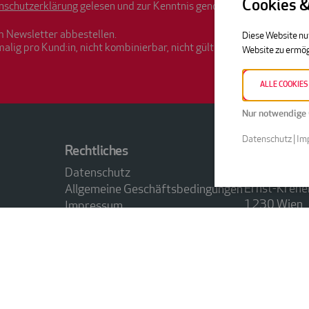
Cookies 
nschutzerklärung
gelesen und zur Kenntnis genommen habe.
m Newsletter abbestellen.
Diese Website nu
malig pro Kund:in, nicht kombinierbar, nicht gültig auf Versicherunge
Website zu ermög
ALLE COOKIES
Nur notwendige 
Datenschutz
|
Im
Rechtliches
Kontakt
Datenschutz
ACP tech
Ernst-Kren
Allgemeine Geschäftsbedingungen
1230 Wien
Impressum
Folge uns
FAQ