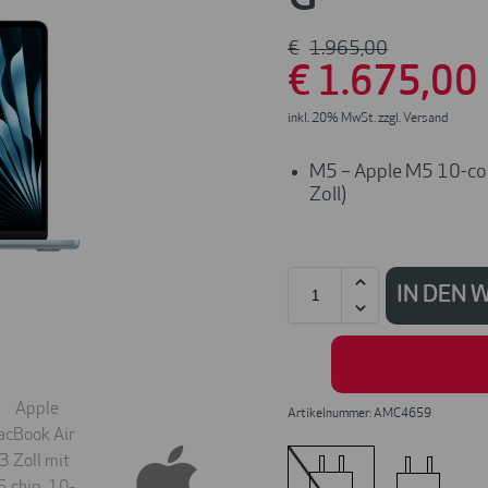
€
1.965
,00
€
1.675
,00
inkl. 20% MwSt. zzgl. Versand
M5 – Apple M5 10-cor
Zoll)
IN DEN
Artikelnummer: AMC4659