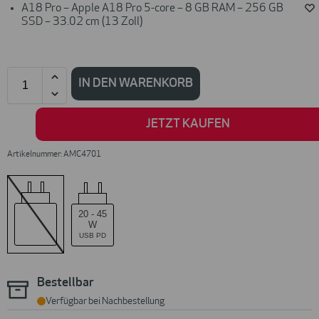
A18 Pro – Apple A18 Pro 5-core – 8 GB RAM – 256 GB
SSD – 33.02 cm (13 Zoll)
IN DEN WARENKORB
JETZT KAUFEN
Artikelnummer: AMC4701
20
-
45
W
USB PD
Bestellbar
Verfügbar bei Nachbestellung