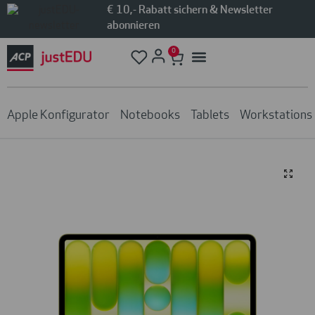
€ 10,- Rabatt sichern & Newsletter
abonnieren
0
Apple Konfigurator
Notebooks
Tablets
Workstations