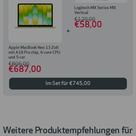
Logitech MX Series MX
Vertical
€
120
,00
€
58
,00
+
Apple MacBook Neo 13 Zoll
mit A18 Pro chip, 6-core CPU
und 5-cor
€
806
,00
€
687
,00
Im Set für
€
745
,00
Weitere Produktempfehlungen für