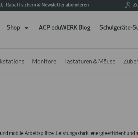
0,- Rabatt sichern & Newsletter abonnieren
Zu
Shop
ACP eduWERK Blog
Schulgeräte-S
kstations
Monitore
Tastaturen & Mäuse
Zube
m und mobile Arbeitsplätze. Leistungsstark, energieeffizient und