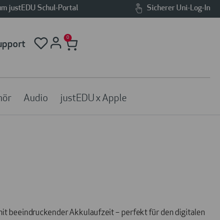
m justEDU Schul-Portal
Sicherer Uni-Log-In
0
upport
hör
Audio
justEDU x Apple
 mit beeindruckender Akkulaufzeit – perfekt für den digitalen