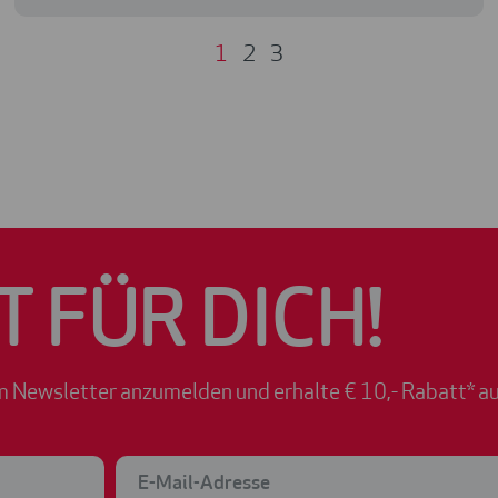
1
2
3
T FÜR DICH!
m Newsletter anzumelden und erhalte € 10,- Rabatt* au