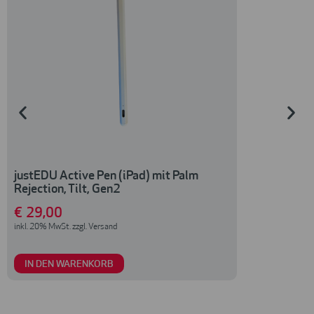
justEDU Active Pen (iPad) mit Palm
justEDU Ryoy
Rejection, Tilt, Gen2
65W, USB-C
€
29
,00
€
19
,00
inkl. 20% MwSt. zzgl. Versand
inkl. 20% MwSt. zzg
IN DEN WARENKORB
IN DEN WAR