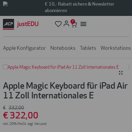
€ 10,- Rabatt sichern & Newsletter
abonnieren
0
Apple Konfigurator
Notebooks
Tablets
Workstations
Apple Magic Keyboard für iPad Air
11 Zoll Internationales E
€
332
,00
€
322
,00
inkl. 20% MwSt. zzgl. Versand