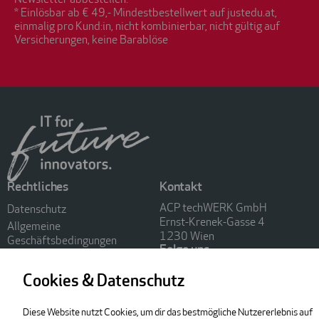
Newsletter abbestellen.
* Einlösbar ab € 49,- Mindestbestellwert auf justedu.at,
einmalig pro Kund:in, nicht kombinierbar, nicht gültig auf
Versicherungen, keine Barablöse
Rechtliches
Kontakt
ACP techWERK GmbH
Datenschutz
Ernst-Krenek-Gasse 4
Allgemeine
1230 Wien
Geschäftsbedingungen
Folge uns
Impressum
FAQ
Cookies & Datenschutz
© 2026 ACP techWERK GmbH. Alle Rechte vorbehalten.
Diese Website nutzt Cookies, um dir das bestmögliche Nutzererlebnis auf