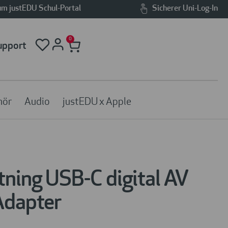
m justEDU Schul-Portal
Sicherer Uni-Log-In
0
upport
hör
Audio
justEDU x Apple
tning USB-C digital AV
Adapter