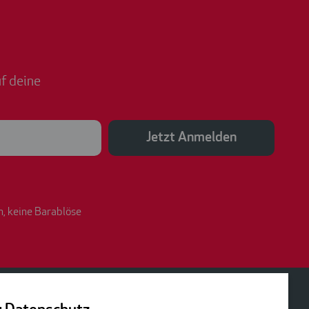
f deine
Jetzt Anmelden
n, keine Barablöse