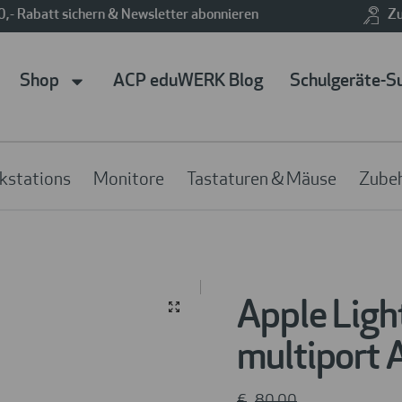
0,- Rabatt sichern & Newsletter abonnieren
Zu
Shop
ACP eduWERK Blog
Schulgeräte-S
kstations
Monitore
Tastaturen & Mäuse
Zube
Apple Ligh
multiport 
€
80
,00