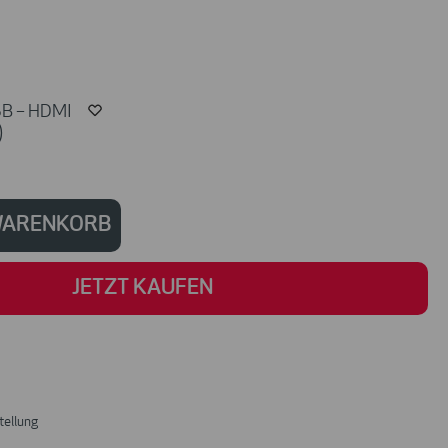
SB – HDMI
)
 WARENKORB
JETZT KAUFEN
tellung