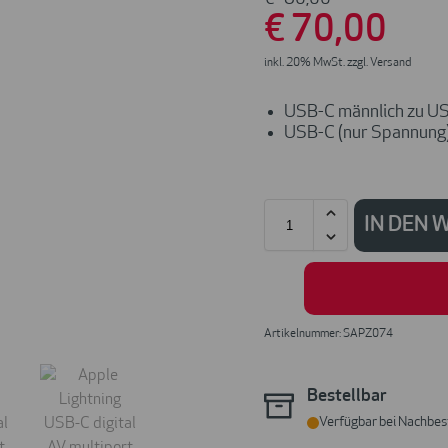
€
70
,00
inkl. 20% MwSt. zzgl. Versand
USB-C männlich zu U
USB-C (nur Spannung
IN DEN
Artikelnummer: SAPZ074
Bestellbar
Verfügbar bei Nachbes