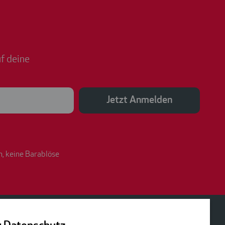
f deine
Jetzt Anmelden
n, keine Barablöse