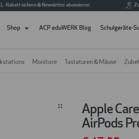
0,- Rabatt sichern & Newsletter abonnieren
Zu
Shop
ACP eduWERK Blog
Schulgeräte-S
kstations
Monitore
Tastaturen & Mäuse
Zube
Apple Care
AirPods Pr