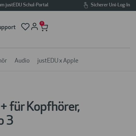
m justEDU Schul-Portal
Sicherer Uni-Log-In
0
upport
hör
Audio
justEDU x Apple
+ für Kopfhörer,
o 3