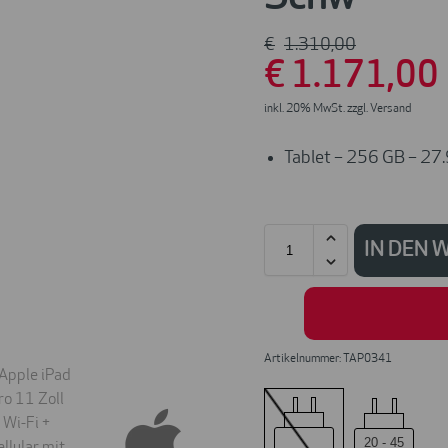
€
1.310
,00
€
1.171
,00
inkl. 20% MwSt. zzgl. Versand
Tablet – 256 GB – 27.
IN DEN
Artikelnummer: TAP0341
20
-
45