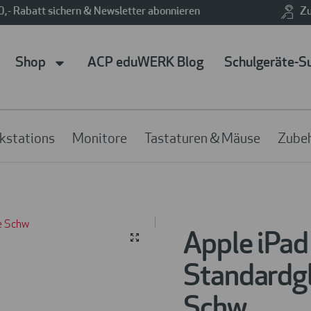
0,- Rabatt sichern & Newsletter abonnieren
Zu
Shop
ACP eduWERK Blog
Schulgeräte-S
kstations
Monitore
Tastaturen & Mäuse
Zube
Apple iPad 
Standardg
Schw