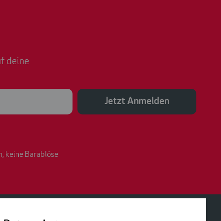
f deine
Jetzt Anmelden
n, keine Barablöse