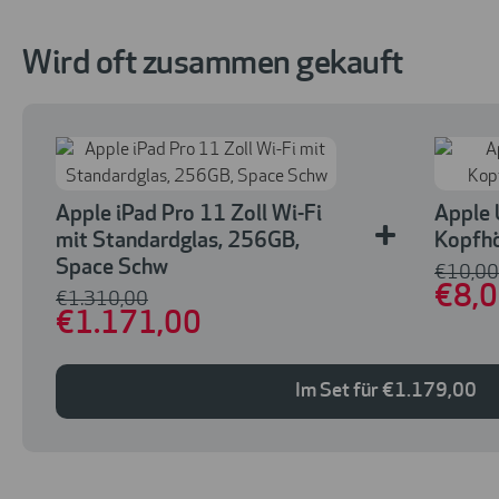
Wird oft zusammen gekauft
Apple iPad Pro 11 Zoll Wi-Fi
Apple 
+
mit Standardglas, 256GB,
Kopfhö
Space Schw
€
10
,00
€
8
,
€
1.310
,00
€
1.171
,00
Im Set für
€
1.179
,00