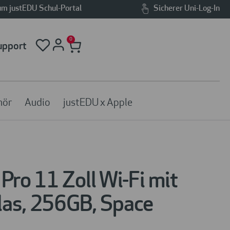
m justEDU Schul-Portal
Sicherer Uni-Log-In
0
upport
hör
Audio
justEDU x Apple
Pro 11 Zoll Wi-Fi mit
las, 256GB, Space