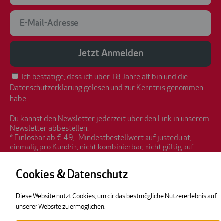
Jetzt Anmelden
Ich bestätige, dass ich über 18 Jahre alt bin und die
Datenschutzerklärung
gelesen und zur Kenntnis genommen
habe.
Du kannst den Newsletter jederzeit über den Link in unserem
Newsletter abbestellen.
* Einlösbar ab € 49,- Mindestbestellwert auf justedu.at,
einmalig pro Kund:in, nicht kombinierbar, nicht gültig auf
Versicherungen, keine Barablöse
Cookies & Datenschutz
Diese Website nutzt Cookies, um dir das bestmögliche Nutzererlebnis auf
unserer Website zu ermöglichen.