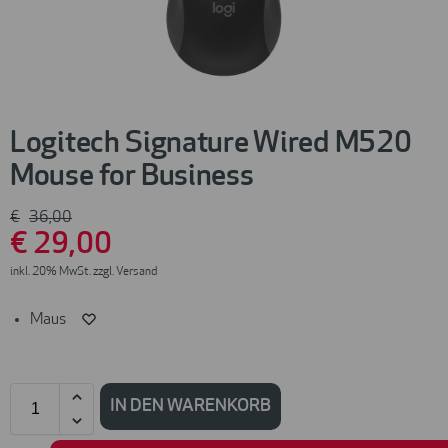
Logitech Signature Wired M520
Mouse for Business
€
36
,00
€
29
,00
inkl. 20% MwSt. zzgl. Versand
Maus
IN DEN WARENKORB