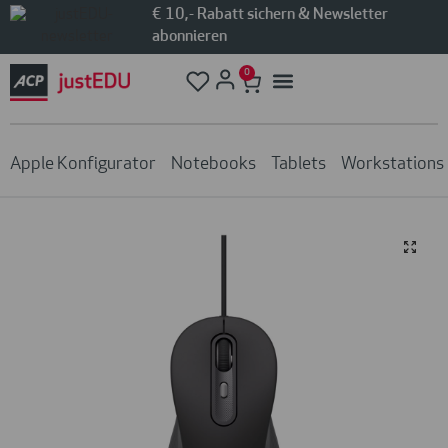
€ 10,- Rabatt sichern & Newsletter
abonnieren
0
Apple Konfigurator
Notebooks
Tablets
Workstations