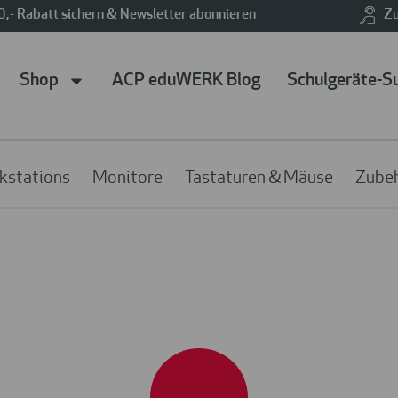
0,- Rabatt sichern & Newsletter abonnieren
Zu
Shop
ACP eduWERK Blog
Schulgeräte-S
kstations
Monitore
Tastaturen & Mäuse
Zube