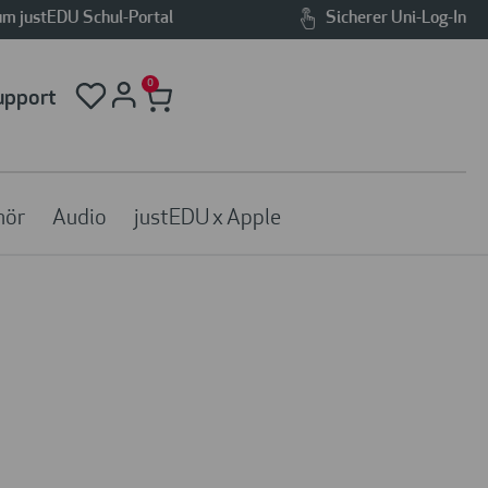
m justEDU Schul-Portal
Sicherer Uni-Log-In
0
upport
hör
Audio
justEDU x Apple