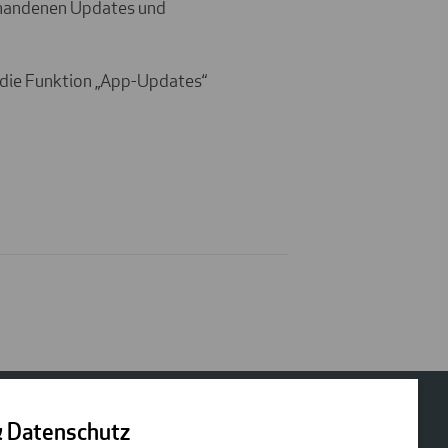
rhandenen Updates und
 die Funktion „App-Updates“
& Datenschutz