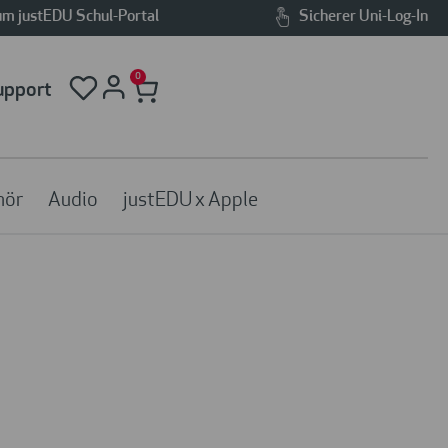
m justEDU Schul-Portal
Sicherer Uni-Log-In
0
upport
hör
Audio
justEDU x Apple