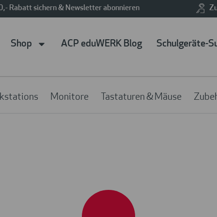
0,- Rabatt sichern & Newsletter abonnieren
Zu
Shop
ACP eduWERK Blog
Schulgeräte-S
kstations
Monitore
Tastaturen & Mäuse
Zube