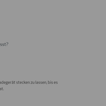
ässt?
degerät stecken zu lassen, bis es
at.