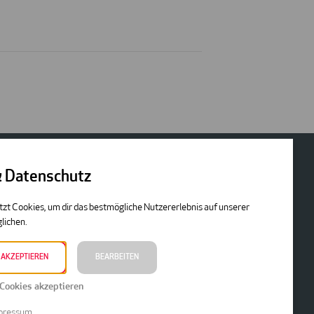
& Datenschutz
WERK GmbH
tzt Cookies, um dir das bestmögliche Nutzererlebnis auf unserer
ek-Gasse 4
lichen.
 AKZEPTIEREN
BEARBEITEN
Cookies akzeptieren
pressum