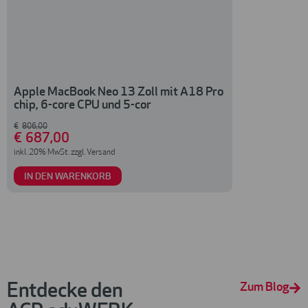
Apple MacBook Neo 13 Zoll mit A18 Pro
Logitech Zon
chip, 6-core CPU und 5-cor
€
48
,00
€
40
,00
€
806
,00
€
687
,00
inkl. 20% MwSt. zzg
inkl. 20% MwSt. zzgl. Versand
IN DEN WARENKORB
IN DEN WAR
Entdecke den
Zum Blog