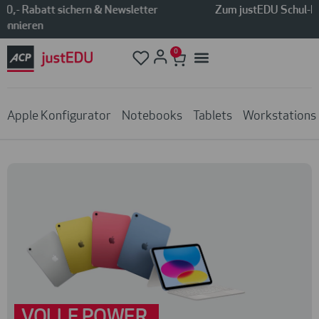
Zum justEDU Schul-Portal
0
Apple Konfigurator
Notebooks
Tablets
Workstations
VOLLE POWER.