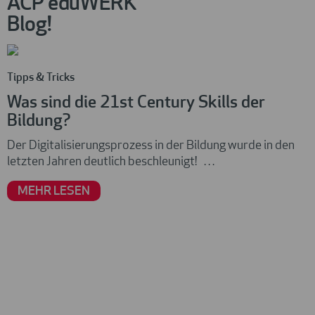
ACP eduWERK
Blog!
Tipps & Tricks
Was sind die 21st Century Skills der
Bildung?
Der Digitalisierungsprozess in der Bildung wurde in den
letzten Jahren deutlich beschleunigt! …
MEHR LESEN
S
M
B