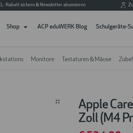
0,- Rabatt sichern & Newsletter abonnieren
Zu
Shop
ACP eduWERK Blog
Schulgeräte-S
kstations
Monitore
Tastaturen & Mäuse
Zube
Apple Care
Zoll (M4 