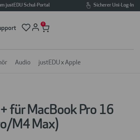
m justEDU Schul-Portal
Sicherer Uni-Log-In
0
upport
hör
Audio
justEDU x Apple
+ für MacBook Pro 16
Pro/M4 Max)