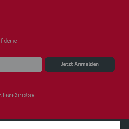
f deine
Jetzt Anmelden
n, keine Barablöse