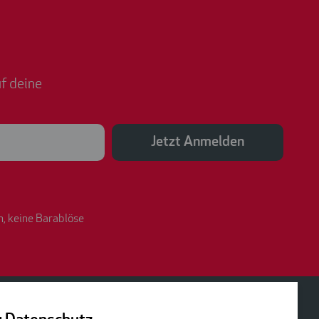
f deine
Jetzt Anmelden
n, keine Barablöse