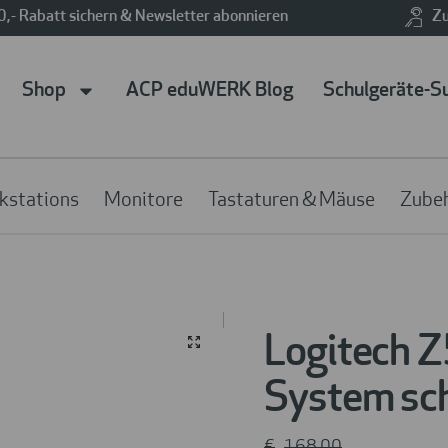
0,- Rabatt sichern & Newsletter abonnieren
Zu
Shop
ACP eduWERK Blog
Schulgeräte-S
kstations
Monitore
Tastaturen & Mäuse
Zube
Logitech Z
System sc
€
168
,00