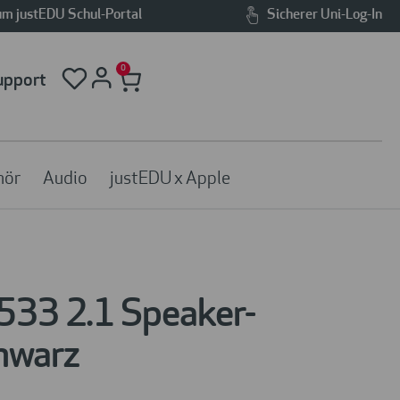
m justEDU Schul-Portal
Sicherer Uni-Log-In
0
upport
hör
Audio
justEDU x Apple
533 2.1 Speaker-
hwarz