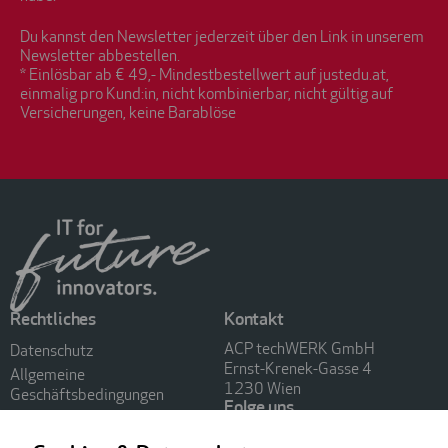
Du kannst den Newsletter jederzeit über den Link in unserem
Newsletter abbestellen.
* Einlösbar ab € 49,- Mindestbestellwert auf justedu.at,
einmalig pro Kund:in, nicht kombinierbar, nicht gültig auf
Versicherungen, keine Barablöse
Rechtliches
Kontakt
ACP techWERK GmbH
Datenschutz
Ernst-Krenek-Gasse 4
Allgemeine
1230 Wien
Geschäftsbedingungen
Folge uns
Impressum
FAQ