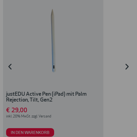
justEDU Active Pen (iPad) mit Palm
justEDU Slim
Rejection, Tilt, Gen2
Cover
€
29
,00
€
5
,00
inkl. 20% MwSt. zzgl. Versand
inkl. 20% MwSt. zzg
IN DEN WARENKORB
IN DEN WAR