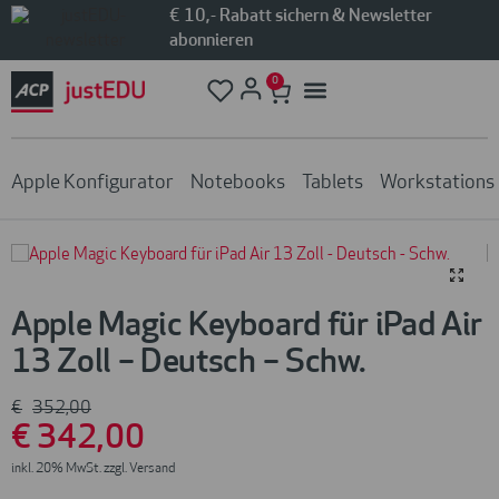
€ 10,- Rabatt sichern & Newsletter
abonnieren
0
Apple Konfigurator
Notebooks
Tablets
Workstations
Apple Magic Keyboard für iPad Air
13 Zoll – Deutsch – Schw.
€
352
,00
€
342
,00
inkl. 20% MwSt. zzgl. Versand