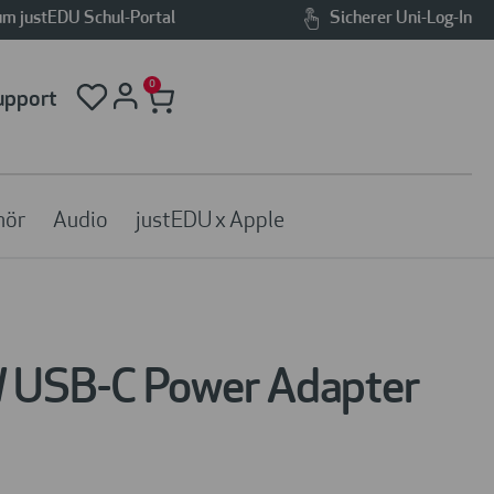
m justEDU Schul-Portal
Sicherer Uni-Log-In
0
upport
hör
Audio
justEDU x Apple
 USB-C Power Adapter