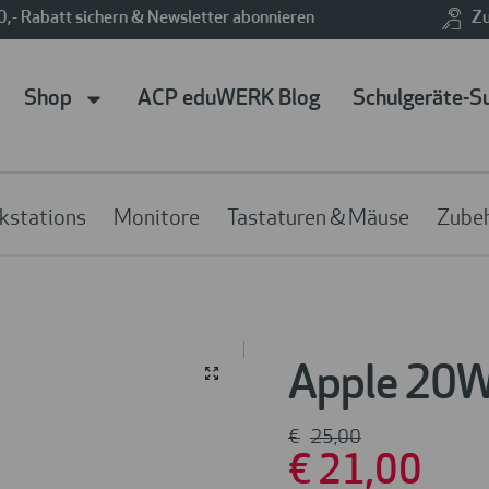
0,- Rabatt sichern & Newsletter abonnieren
Zu
Shop
ACP eduWERK Blog
Schulgeräte-S
kstations
Monitore
Tastaturen & Mäuse
Zube
Apple 20W
€
25
,00
€
21
,00