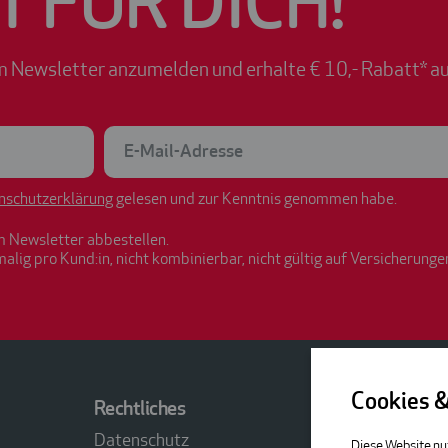
T FÜR DICH!
m Newsletter anzumelden und erhalte € 10,- Rabatt* au
nschutzerklärung
gelesen und zur Kenntnis genommen habe.
m Newsletter abbestellen.
malig pro Kund:in, nicht kombinierbar, nicht gültig auf Versicherunge
Cookies 
Rechtliches
Kontakt
Datenschutz
ACP tech
Diese Website nu